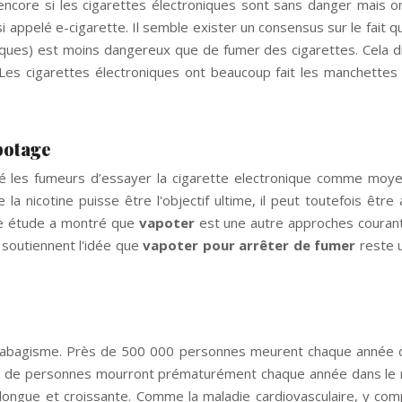
encore si les cigarettes électroniques sont sans danger mais on
i appelé e-cigarette. Il semble exister un consensus sur le fait 
roniques) est moins dangereux que de fumer des cigarettes. Cela d
e. Les cigarettes électroniques ont beaucoup fait les manchett
potage
 les fumeurs d’essayer la cigarette electronique comme moyen
 la nicotine puisse être l'objectif ultime, il peut toutefois êt
le étude a montré que
vapoter
est une autre approches courante
 soutiennent l'idée que
vapoter pour arrêter de fumer
reste u
du tabagisme. Près de 500 000 personnes meurent chaque année d
ions de personnes mourront prématurément chaque année dans le
 longue et croissante. Comme la maladie cardiovasculaire, y comp