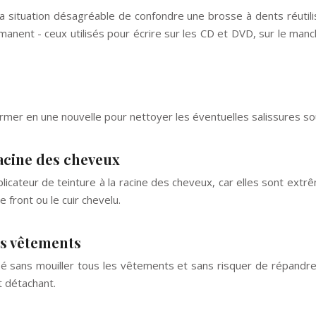
 situation désagréable de confondre une brosse à dents réutilisé
rmanent - ceux utilisés pour écrire sur les CD et DVD, sur le man
rmer en une nouvelle pour nettoyer les éventuelles salissures so
 racine des cheveux
licateur de teinture à la racine des cheveux, car elles sont ext
 front ou le cuir chevelu.
es vêtements
é sans mouiller tous les vêtements et sans risquer de répandre 
t détachant.